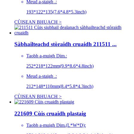
Meud a-staigh .:
193*122*135(7.6*4.8*5.3inch)
CÙISEAN BHUACH >
Sàbhailteachd stòraidh cruaidh 211511 ...
Taobh a-muigh Dim.:
252*218*122mm(9.9*8.6*4.8inch)
Meud a-staigh .:
212*148*110mm(8.4*5.8*4.3inch)
CÙISEAN BHUACH >
221609 Cùis cruaidh plastaig
Taobh a-muigh Dim.(L*W*D):