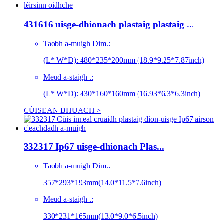
431616 uisge-dhìonach plastaig plastaig ...
Taobh a-muigh Dim.:
(L* W*D): 480*235*200mm (18.9*9.25*7.87inch)
Meud a-staigh .:
(L* W*D): 430*160*160mm (16.93*6.3*6.3inch)
CÙISEAN BHUACH >
332317 Ip67 uisge-dhìonach Plas...
Taobh a-muigh Dim.:
357*293*193mm(14.0*11.5*7.6inch)
Meud a-staigh .:
330*231*165mm(13.0*9.0*6.5inch)