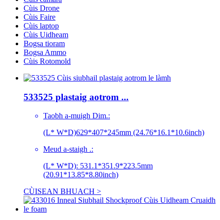
Cùis Drone
Cùis Faire
Cùis laptop
Cùis Uidheam
Bogsa tioram
Bogsa Ammo
Cùis Rotomold
533525 plastaig aotrom ...
Taobh a-muigh Dim.:
(L* W*D)629*407*245mm (24.76*16.1*10.6inch)
Meud a-staigh .:
(L* W*D): 531.1*351.9*223.5mm
(20.91*13.85*8.80inch)
CÙISEAN BHUACH >