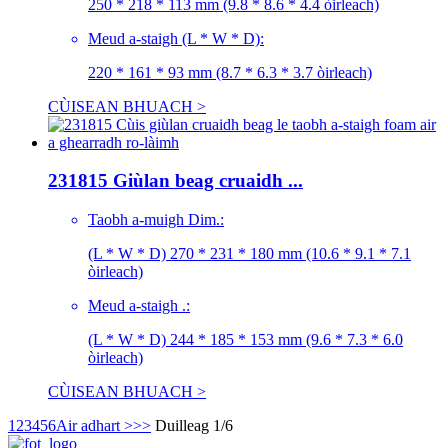
250 * 218 * 113 mm (9.8 * 8.6 * 4.4 òirleach)
Meud a-staigh (L * W * D):
220 * 161 * 93 mm (8.7 * 6.3 * 3.7 òirleach)
CÙISEAN BHUACH >
231815 Giùlan beag cruaidh ...
Taobh a-muigh Dim.:
(L * W * D) 270 * 231 * 180 mm (10.6 * 9.1 * 7.1
òirleach)
Meud a-staigh .:
(L * W * D) 244 * 185 * 153 mm (9.6 * 7.3 * 6.0
òirleach)
CÙISEAN BHUACH >
1
2
3
4
5
6
Air adhart >
>>
Duilleag 1/6