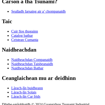
Carson a tha Tsunami?
Sealladh farsaing air a’ chompanaidh
Taic
Cuir fios thugainn
Catalog bathar
Ceistean Cumanta
Naidheachdan
Naidheachdan Companaidh
Naidheachdan Taisbeanaidh
Naidheachdan Bathar
Ceanglaichean mu ar deidhinn
Làrach-lìn buidheann
Làrach-lìn Solais
Làrach-lìn Car frids
Dlighe-sgrìobhaidh © 2024 Guangzhou Tsunami Industrial