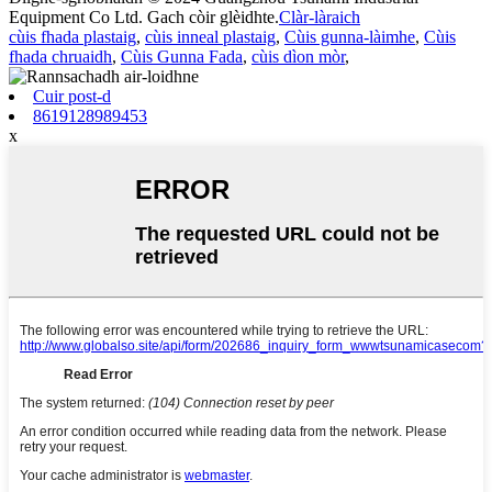
Equipment Co Ltd. Gach còir glèidhte.
Clàr-làraich
cùis fhada plastaig
,
cùis inneal plastaig
,
Cùis gunna-làimhe
,
Cùis
fhada chruaidh
,
Cùis Gunna Fada
,
cùis dìon mòr
,
Cuir post-d
8619128989453
x