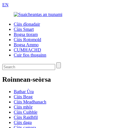
EN
Cùis dìonadair
Cùis Smart
Bogsa tioram
Cùis Rotomold
Bogsa Ammo
CUMHACHD
Cuir fios thugainn
Roinnean-seòrsa
Bathar Ùra
Cùis Beag
Cùis Meadhanach
Cùis mhòr
Cùis Cuibhle
Cùis Raidhfil
Cùis daga
Cùis camara